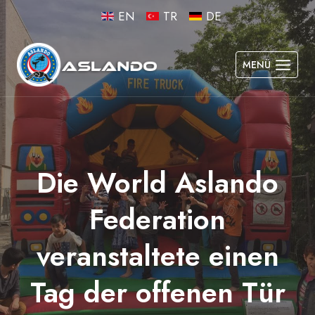
Skip
EN
TR
DE
to
content
MENÜ
Die World Aslando
Federation
veranstaltete einen
Tag der offenen Tür