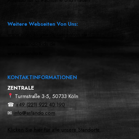
Weitere Webseiten Von Uns:
www.aslando-gewaltpraevention.de
www.aslando-kids.de
www.aslando.tv
KONTAKTINFORMATIONEN
ZENTRALE
Turmstraße 3-5, 50733 Köln
☎
+49 (221) 922 40 190
✉
info@aslando.com
Klicken Sie hier für alle unsere Standorte.